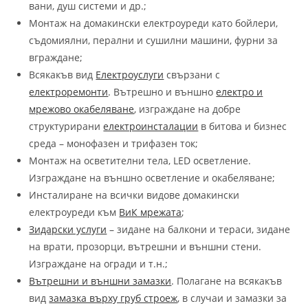
вани, душ системи и др.;
Монтаж на домакински електроуреди като бойлери,
съдомиялни, перални и сушилни машини, фурни за
вграждане;
Всякакъв вид
Електроуслуги
свързани с
електроремонти
. Вътрешно и външно
електро и
мрежово окабеляване
, изграждане на добре
структурирани
електроинсталации
в битова и бизнес
среда – монофазен и трифазен ток;
Монтаж на осветителни тела, LED осветление.
Изграждане на външно осветление и окабеляване;
Инсталиране на всички видове домакински
електроуреди към
ВиК мрежата
;
Зидарски услуги
– зидане на балкони и тераси, зидане
на врати, прозорци, вътрешни и външни стени.
Изграждане на огради и т.н.;
Вътрешни и външни замазки
. Полагане на всякакъв
вид
замазка върху груб строеж
, в случаи и замазки за