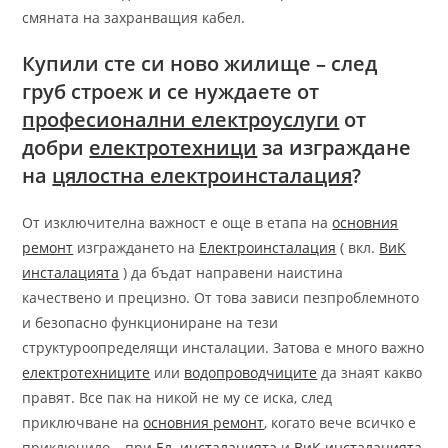
смяната на захранващия кабел.
Купили сте си ново жилище – след
груб строеж и се нуждаете от
професионални електроуслуги
от
добри
електротехници
за изграждане
на
цялостна електроинсталация
?
От изключителна важност е още в етапа на
основния
ремонт
изграждането на
Електроинсталация
( вкл.
ВиК
инсталацията
) да бъдат направени наистина
качествено и прецизно. От това зависи пезпроблемното
и безопасно функциониране на тези
структуроопределящи инсталации. Затова е много важно
електротехниците
или
водопроводчиците
да знаят какво
правят. Все пак на никой не му се иска, след
приключване на
основния ремонт
, когато вече всичко е
приключило – при
Ел. инсталацията
и
ВиК инсталацията