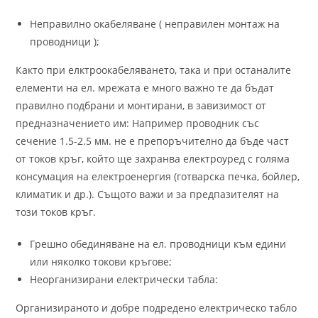
Неправилно окабеляване ( неправилен монтаж на
проводници );
Както при елктроокабеляването, така и при останалите
елементи на ел. мрежата е много важно те да бъдат
правилно подбрани и монтирани, в завизимост от
предназначението им: Например проводник със
сечение 1.5-2.5 мм. не е препоръчително да бъде част
от токов кръг, който ще захранва електроуред с голяма
консумация на електроенергия (готварска печка, бойлер,
климатик и др.). Същото важи и за предпазителят на
този токов кръг.
Грешно обединяване на ел. проводници към едини
или няколко токови кръгове;
Неорганизирани електрически табла:
Организираното и добре подредено електрическо табло