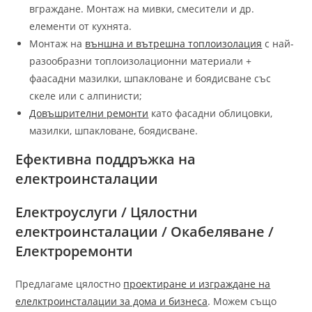
вграждане. Монтаж на мивки, смесители и др.
елементи от кухнята.
Монтаж на
външна и вътрешна топлоизолация
с най-
разообразни топлоизолационни материали +
фаасадни мазилки, шпакловане и боядисване със
скеле или с алпинисти;
Довъшрителни ремонти
като фасадни облицовки,
мазилки, шпакловане, боядисване.
Ефективна поддръжка на
електроинсталации
Електроуслуги / Цялостни
електроинсталации / Окабеляване /
Електроремонти
Предлагаме цялостно
проектиране и изграждане на
елелктроинсталации за дома и бизнеса
. Можем също