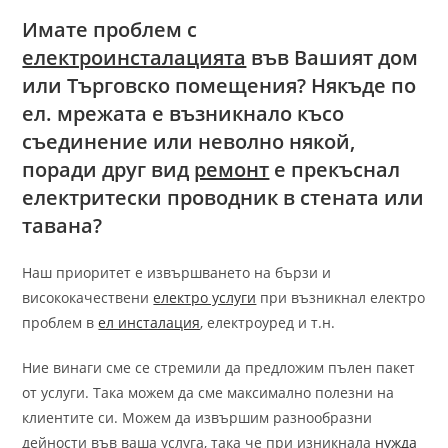
Имате проблем с
електроинсталацията
във Вашият дом
или Търговско помещения? Някъде по
ел. мрежата е възникнало късо
съединение или неволно някой,
поради друг вид
ремонт
е прекъснал
електритески проводник в стената или
тавана?
Наш приоритет е извършването на бързи и
висококачествени
електро услуги
при възникнал електро
проблем в
ел инсталация
, електроуред и т.н.
Ние винаги сме се стремили да предложим пълен пакет
от услуги. Така можем да сме максимално полезни на
клиентите си. Можем да извършим разнообразни
дейности във ваша услуга, така че при изникнала
нужда