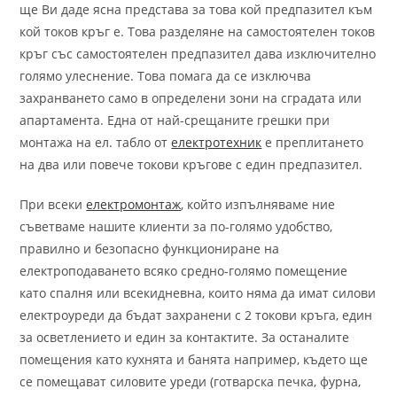
ще Ви даде ясна представа за това кой предпазител към
кой токов кръг е. Това разделяне на самостоятелен токов
кръг със самостоятелен предпазител дава изключително
голямо улеснение. Това помага да се изключва
захранването само в определени зони на сградата или
апартамента. Една от най-срещаните грешки при
монтажа на ел. табло от
електротехник
е преплитането
на два или повече токови кръгове с един предпазител.
При всеки
електромонтаж
, който изпълняваме ние
съветваме нашите клиенти за по-голямо удобство,
правилно и безопасно функциониране на
електроподаването всяко средно-голямо помещение
като спалня или всекидневна, които няма да имат силови
електроуреди да бъдат захранени с 2 токови кръга, един
за осветлението и един за контактите. За останалите
помещения като кухнята и банята например, където ще
се помещават силовите уреди (готварска печка, фурна,