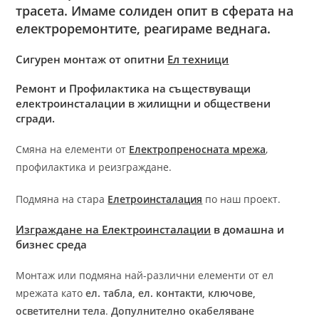
трасета
. Имаме солиден опит в сферата на
електроремонтите, реагираме веднага.
Сигурен монтаж от опитни
Ел техници
Ремонт и Профилактика на съществуващи
електроинсталации в жилищни и обществени
сгради.
Смяна на елементи от
Електропреносната мрежа
,
профилактика и реизграждане.
Подмяна на стара
Елетроинсталация
по наш проект.
Изграждане на Електроинсталации
в домашна и
бизнес среда
Монтаж или подмяна най-различни елементи от ел
мрежата като
ел. табла, ел. контакти, ключове,
осветителни тела
.
Допулнително окабеляване