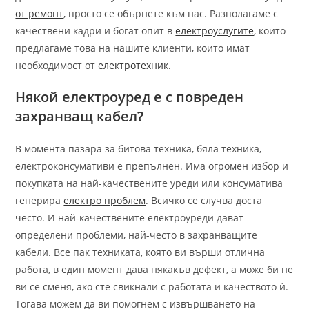
от ремонт
, просто се обърнете към нас. Разполагаме с
качествени кадри и богат опит в
електроуслугите
, които
предлагаме това на нашите клиенти, които имат
необходимост от
електротехник
.
Някой електроуред е с повреден
захранващ кабел?
В момента пазара за битова техника, бяла техника,
електроконсумативи е препълнен. Има огромен избор и
покупката на най-качествените уреди или консуматива
генерира
електро проблем
. Всичко се случва доста
често. И най-качествените електроуреди дават
определени проблеми, най-често в захранващите
кабели. Все пак техниката, която ви върши отлична
работа, в един момент дава някакъв дефект, а може би не
ви се сменя, ако сте свикнали с работата и качеството ѝ.
Тогава можем да ви помогнем с извършването на