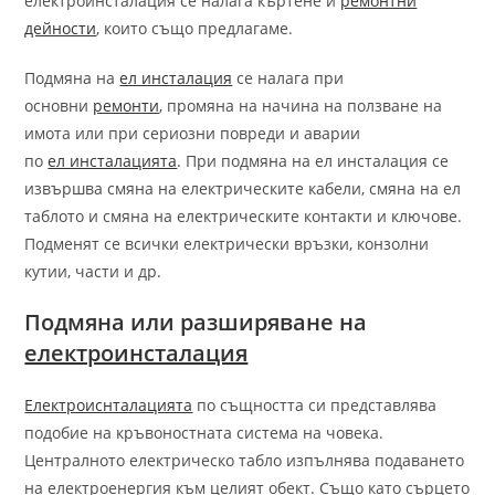
електроинсталация се налага къртене и
ремонтни
дейности
, които също предлагаме.
Подмяна на
ел инсталация
се налага при
основни
ремонти
, промяна на начина на ползване на
имота или при сериозни повреди и аварии
по
ел инсталацията
. При подмяна на ел инсталация се
извършва смяна на електрическите кабели, смяна на ел
таблото и смяна на електрическите контакти и ключове.
Подменят се всички електрически връзки, конзолни
кутии, части и др.
Подмяна или разширяване на
електроинсталация
Електроиснталацията
по същността си представлява
подобие на кръвоностната система на човека.
Централното електрическо табло изпълнява подаването
на електроенергия към целият обект. Също като сърцето