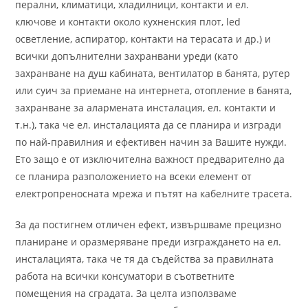
перални, климатици, хладилници, контакти и ел.
ключове и контакти около кухненския плот, led
осветление, аспиратор, контакти на терасата и др.) и
всички допълнителни захранвани уреди (като
захранване на душ кабината, вентилатор в банята, рутер
или суич за приемане на интернета, отопление в банята,
захранване за алармената инсталация, ел. контакти и
т.н.), така че ел. инсталaцията да се планира и изгради
по най-правилния и ефективен начин за Вашите нужди.
Ето защо е от изключителна важност предварително да
се планира разположението на всеки елемент от
електропреносната мрежа и пътят на кабелните трасета.
За да постигнем отличен ефект, извършваме прецизно
планиране и оразмеряване преди изграждането на ел.
инсталацията, така че тя да съдейства за правилната
работа на всички консуматори в съответните
помещения на сградата. За целта използваме