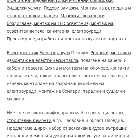
Монтаж на подови настилки и Стенни облицовки
.
Зидарски услуги, Подови замазки
.
Монтаж на вътрешна и
външна топлоизолация
.
Мазилки, шпакловки,
боядисване, монтаж на LED осветлние, монтаж на
осветителни тела, санитария, електроуреди
.
Проектиране, изработка и монтаж на кухня по поръчка
Електротехник
Електроуслуги
Пловдив
Ремонти, монтаж и
демонтаж на електрически табла
, полагане на кабели и
кабелни трасета, Смяна и монтажи на ключове, контакти,
предпазители, токоизправители, осветителни тела и др.
издели, монтиране на захранващи кабели на
електроуреди, монтаж на бойлери, перални и сушилни
машини.
Ние сме висококвалифицарани майстори за цялостни,
строителни ремонти
в гр. Пловдвив и област Пловдив.
Предлагаме широк набор от всякакви видове
вътрешни
и външни ремонти
и
довършителни услуги
за жилища и