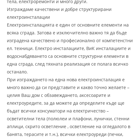
тела, електроремонти и много други.
Изграждаме качествени и добре структурирани
електроинсталации
Електроинсталацията е един от основните елементи на
всяка сграда. Затова е изключително важно тя да бъде
изградена качествено и професионално от компетенстни
ел. техници. Електро инсталациите, ВиК инсталациите и
водоснабдяването са основните структурни елементи в
една сграда, след тяхната реализация се полага всичко
останало.
При изграждането на една нова електроинсталация е
много важно да си представите и какво точно желаете –
целия Ваш дом с обзавеждането, аксесоарите и
електроуредите, за да можете да определите къде ще
бъдат всички консуматори на електричество –
осветителни тела (полюлеи и плафони, лунички, стенни
аплици, скрито осветление , осветление на огледалото в
банята, терасите и т.н.), всички електроуреди (печки,