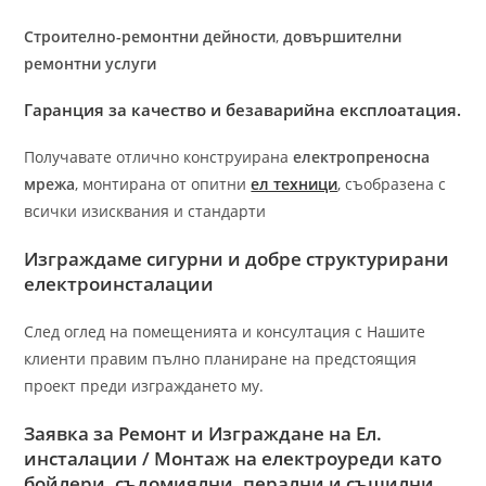
Строително-ремонтни дейности
,
довършителни
ремонтни услуги
Гаранция за качество и безаварийна експлоатация.
Получавате отлично конструирана
електропреносна
мрежа
, монтирана от опитни
ел техници
, съобразена с
всички изисквания и стандарти
Изграждаме сигурни и добре структурирани
електроинсталации
След оглед на помещенията и консултация с Нашите
клиенти правим пълно планиране на предстоящия
проект преди изграждането му.
Заявка за Ремонт и Изграждане на Ел.
инсталации / Монтаж на електроуреди като
бойлери, съдомиялни, перални и съшилни