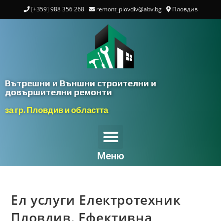
[+359] 988 356 268
remont_plovdiv@abv.bg
Пловдив
Вътрешни и Външни строителни и
довършителни ремонти
за гр. Пловдив и областта
Меню
Ел услуги Електротехник
Пловдив. Ефективна