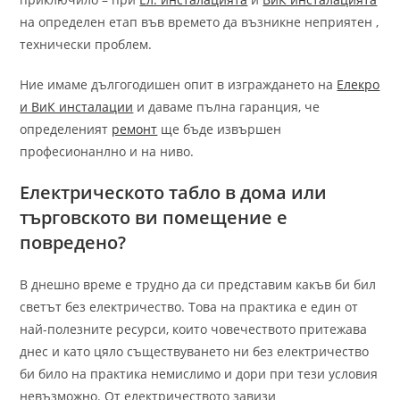
на определен етап във времето да възникне неприятен ,
технически проблем.
Ние имаме дългогодишен опит в изграждането на
Елекро
и ВиК инсталации
и даваме пълна гаранция, че
определеният
ремонт
ще бъде извършен
професионанлно и на ниво.
Електрическото табло в дома или
търговското ви помещение е
повредено?
В днешно време е трудно да си представим какъв би бил
светът без електричество. Това на практика е един от
най-полезните ресурси, които човечеството притежава
днес и като цяло съществуването ни без електричество
би било на практика немислимо и дори при тези условия
невъзможно. От електричеството завизи