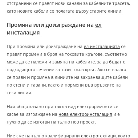
отстранени се правят нови канали за кабелните трасета,
като новите кабели се полагата върху старите линии.
Промяна или доизграждане на
ел
инсталация
При промяна или доизграждане на
ел инсталацията
се
правят промени в броя на токовите кръгове, съответно
може да се наложи и замяна на кабелите, за да бъдат с
подходящото сечение за този токов кръг. Ако се налага
се прави и промяна в линиите на захранващите кабели
по стени и тавани, както и пормени във връзките на
тези линии.
Най-общо казано при такъв вид електроремонти се
касае за изграждане на
нова електроинсталация
и е
нужно да се изготви напълно нов проект.
Ние сме напълно квалифицирани
електротехници
, които