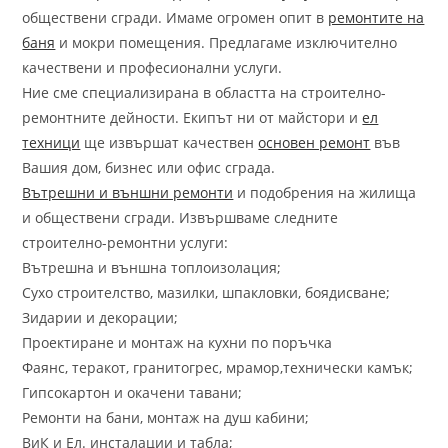
обществени сгради. Имаме огромен опит в
ремонтите на
баня
и мокри помещения. Предлагаме изключително
качествени и професионални услуги.
Ние сме специализирана в областта на строително-
ремонтните дейности. Екипът ни от майстори и
ел
техници
ще извършат качествен
основен ремонт
във
Вашия дом, бизнес или офис сграда.
Вътрешни и външни ремонти
и подобрения на жилища
и обществени сгради. Извършваме следните
строително-ремонтни услуги:
Вътрешна и външна топлоизолация;
Сухо строителство, мазилки, шпакловки, боядисване;
Зидарии и декорации;
Проектиране и монтаж на кухни по поръчка
Фаянс, теракот, гранитогрес, мрамор,технически камък;
Гипсокартон и окачени тавани;
Ремонти на бани, монтаж на душ кабини;
ВиК и Ел. инсталации и табла;