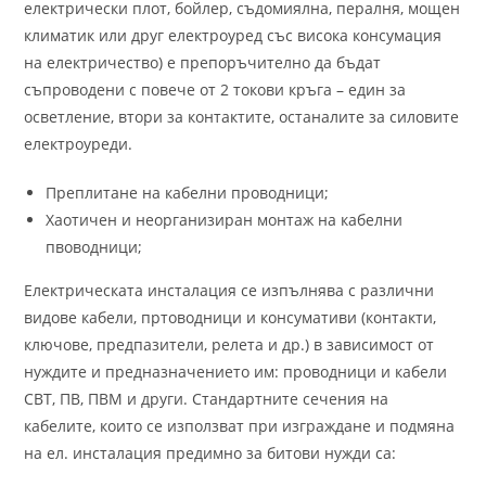
електрически плот, бойлер, съдомиялна, пералня, мощен
климатик или друг електроуред със висока консумация
на електричество) е препоръчително да бъдат
съпроводени с повече от 2 токови кръга – един за
осветление, втори за контактите, останалите за силовите
електроуреди.
Преплитане на кабелни проводници;
Хаотичен и неорганизиран монтаж на кабелни
пвоводници;
Електрическата инсталация се изпълнява с различни
видове кабели, пртоводници и консумативи (контакти,
ключове, предпазители, релета и др.) в зависимост от
нуждите и предназначението им: проводници и кабели
СВТ, ПВ, ПВМ и други. Стандартните сечения на
кабелите, които се използват при изграждане и подмяна
на ел. инсталация предимно за битови нужди са: