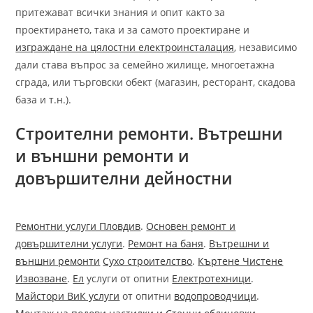
притежават всички знания и опит както за
проектирането, така и за самото проектиране и
изграждане на цялостни електроинсталация
, независимо
дали става въпрос за семейно жилище, многоетажна
сграда, или търговски обект (магазин, ресторант, скадова
база и т.н.).
Строителни ремонти. Вътрешни
и външни ремонти и
довършителни дейностни
Ремонтни услуги Пловдив
.
Основен ремонт и
довършителни услуги
.
Ремонт на баня
.
Вътрешни и
външни ремонти
Сухо строителство
.
Къртене Чистене
Извозване
.
Ел
услуги от опитни
Електротехници
.
Майстори ВиК услуги
от опитни
водопроводчици
.