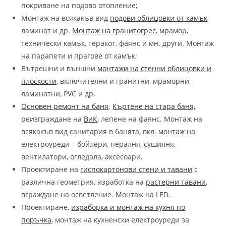
покриване на подово отопление;
Монтаж на всякакъв вид
подови облицовки от камък
,
ламинат и др.
Монтаж на гранитогрес
, мрамор,
технически камък, теракот, фаянс и мн. други. Монтаж
на парапети и прагове от камък;
Вътрешни и външни
монтажи на стенни облицовки и
плоскости
, включителни и гранитни, мраморни,
ламинатни, PVC и др.
Основен ремонт на баня
.
Къртене на стара баня,
реизграждане на
ВиК
, лепене на фаянс. Монтаж на
всякакъв вид санитария в банята, вкл. монтаж на
електроуреди – бойлери, пералня, сушилня,
вентилатори, огледала, аксесоари.
Проектиране на
гиспокартонови стени и тавани
с
различна геометрия, изработка на
растерни тавани
,
вграждане на осветление. Монтаж на LED.
Проектиране,
израборка и монтаж на кухня по
поръчка
, монтаж на кухненски електроуреди за