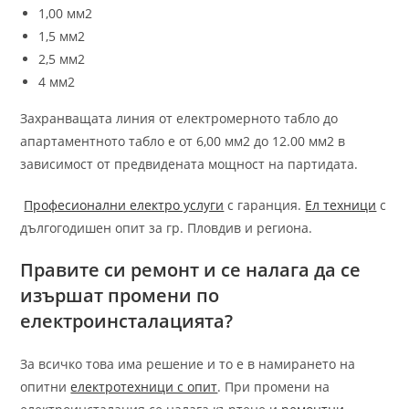
1,00 мм2
1,5 мм2
2,5 мм2
4 мм2
Захранващата линия от електромерното табло до
апартаментното табло е от 6,00 мм2 до 12.00 мм2 в
зависимост от предвидената мощност на партидата.
Професионални електро услуги
с гаранция.
Ел техници
с
дългогодишен опит за гр. Пловдив и региона.
Правите си ремонт и се налага да се
изършат промени по
електроинсталацията?
За всичко това има решение и то е в намирането на
опитни
електротехници с опит
. При промени на