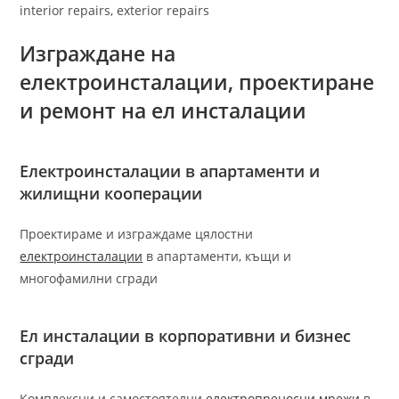
interior repairs, exterior repairs
Изграждане на
електроинсталации
, проектиране
и ремонт на ел инсталации
Електроинсталации в апартаменти и
жилищни кооперации
Проектираме и изграждаме цялостни
електроинсталации
в апартаменти, къщи и
многофамилни сгради
Ел инсталации в корпоративни и бизнес
сгради
Комплексни и самостоятелни
електропреносни мрежи
в