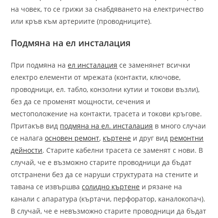
на човек, то се грижи за снабдяването на електричество
или кръв към артериите (проводниците).
Подмяна на ел инсталация
При подмяна на
ел инсталация
се заменянет всички
електро елементи от мрежата (контакти, ключове,
проводници, ел. табло, конзолни кутии и токови възли),
без да се променят мощности, сечения и
местоположение на контакти, трасета и токови кръгове.
Притакъв вид
подмяна на ел. инсталация
в много случаи
се налага
основен ремонт
,
къртене
и друг вид
ремонтни
дейности
. Старите кабелни трасета се заменят с нови. В
случай, че е възможно старите проводници да бъдат
отстранени без да се наруши структурата на стените и
тавана се извършва
солидно къртене
и рязане на
канали с апаратура (къртачи, перфоратор, каналокопач).
В случай, че е невъзможно старите проводници да бъдат