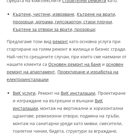
сферата на комплексните
строителни ремонти
като:
Къртене, чистене, извозване
.
Кътрене на врати,
прозорци, дограма, гипсокартон, стари плочки
.
Къртене за отвори за врати, прозорци
;
Предлагаме този вид
ремонт
като основна услуга при
стартиране на голям ремонт в жилища и бизнес сгради.
Най-често срещаните случаи, при които сме наемани от
нашите клиенти са
Основен ремонт на баня
и
основен
ремонт на апартамент
.
Проектиране и изработка на
електроинсталации
ВиК услуги
. Ремонт на
ВиК инсталации
. Проектиране
и изграждане на вътрешни и външни
ВиК
инсталации
, монтаж на вертикални и хоризонтални
щрангове, ревизионни отвори, подмяна на тръби,
монтаж на санитарни уреди като мивки, смесители,
тоалетни чинии, бидета, структури за вграждане,